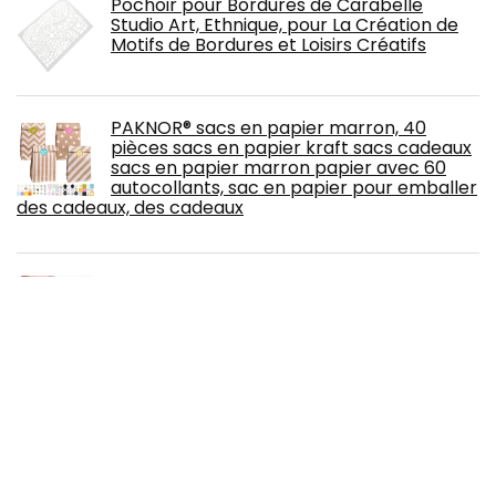
Pochoir pour Bordures de Carabelle
Studio Art, Ethnique, pour La Création de
Motifs de Bordures et Loisirs Créatifs
PAKNOR® sacs en papier marron, 40
pièces sacs en papier kraft sacs cadeaux
sacs en papier marron papier avec 60
autocollants, sac en papier pour emballer
des cadeaux, des cadeaux
Tonsooze Kit de Moulage Main Couple
Empreinte 3D Adultes Famille Pieds et
Mains - Idee Cadeau Femme et Homme
Alginate - Cadeau Amoureux avec Plâtre
pour Moulages - Sculpture d'Art Décoratif
folia 77897 – Fil chenille – Lot de 10 cure-
pipes – Couleurs pastel – Diamètre : 8
mm et 50 cm de long, idéal pour les