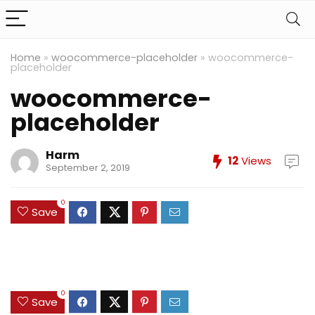
Home
»
woocommerce-placeholder
»
woocommerce-
placeholder
woocommerce-
placeholder
Harm
12
Views
September 2, 2019
0
Save
0
Save