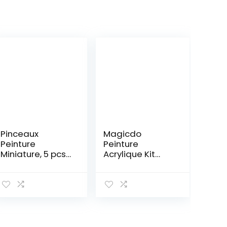
Pinceaux
Magicdo
Peinture
Peinture
Miniature, 5 pcs
Acrylique Kit
Pinceaux
Acrylic Paint kit
Peinture
de 24 Couleurs
Acrylique pour la
12 ml, Avec
Peinture à
Palette, Idéal
L’aquarelle
Pour la Peinture
Gouache et
Sur Toile,
Acrylique, Ldéal
Peinture