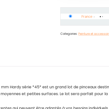
France
-
Categories:
Peinture et accessoi
ardy série *45* est un grand lot de pinceaux destiné à
, moyennes et petites surfaces. Le lot sera parfait pour 
férentes qui peuvent être adaptés à vos besoins individuels.