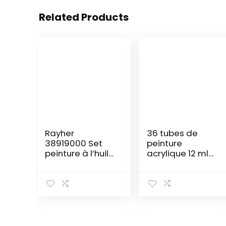
Related Products
Rayher
36 tubes de
38919000 Set
peinture
peinture à l’huile,
acrylique 12 ml
24 couleurs, en
avec pinceaux,
tubes de 12 ml,
palette,
pour artistes
couteaux, toile,
professionnels
chevalet – pour
et débutants,
peinture sur
domaine
bois, céramique,
professionnel et
tissu, travaux