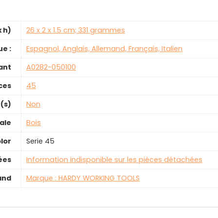
x h)
‎26 x 2 x 1.5 cm; 331 grammes
e :
‎Espagnol, Anglais, Allemand, Français, Italien
ant
‎A0282-050100
ces
‎45
e(s)
‎Non
ale
‎Bois
lor
‎Serie 45
ées
‎Information indisponible sur les pièces détachées
and
Marque : HARDY WORKING TOOLS