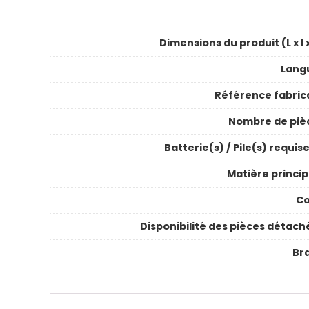
Dimensions du produit (L x l 
Langu
Référence fabric
Nombre de piè
Batterie(s) / Pile(s) requis
Matière princip
Co
Disponibilité des pièces détach
Br