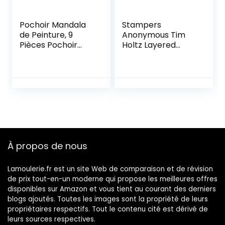
Pochoir Mandala
Stampers
de Peinture, 9
Anonymous Tim
Pièces Pochoir
Holtz Layered
Mandala,
Stencil
Réutilisables
4.125″X8.5″-
Pochoirs de
Clockwork/Sold As
Mandala, Plastique
A Pack of 3
DIY Modèle Dessin,
pour
Scrapbooking
Dessin Tracing DIY
Meubles Mur
À propos de nous
Plancher Décor
Lamoulerie.fr est un site Web de comparaison et de révision
de prix tout-en-un moderne qui propose les meilleures offres
disponibles sur Amazon et vous tient au courant des derniers
blogs ajoutés. Toutes les images sont la propriété de leurs
propriétaires respectifs. Tout le contenu cité est dérivé de
leurs sources respectives.