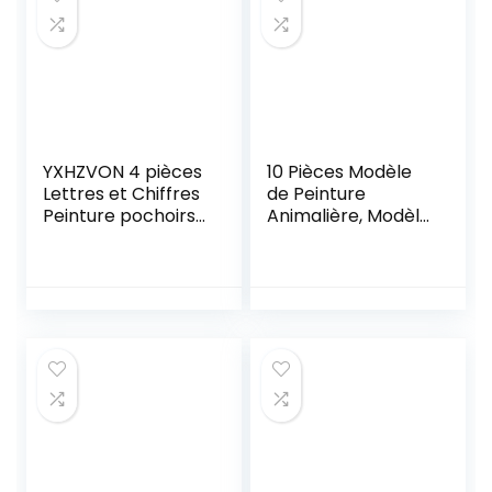
Peinture
YXHZVON 4 pièces
10 Pièces Modèle
Lettres et Chiffres
de Peinture
Peinture pochoirs,
Animalière, Modèle
Alphabet en
Réutilisable,
Plastique Dessin
Modèles de
Dessin pochoirs
Pochoir Animal,
Ensemble pour
Aides pour Dessin
Bricolage
Et Lettrage, pour
Scrapbooking
Dans l’Artisanat,
Peinture Artisanat
Les Cartes, Les
Journal Photo
Albums,Cadeau
d’Anniversaire