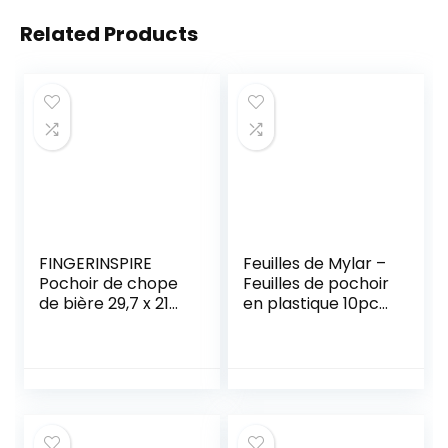
Related Products
FINGERINSPIRE
Feuilles de Mylar –
Pochoir de chope
Feuilles de pochoir
de bière 29,7 x 21
en plastique 10pcs
cm Tasse de bière
– Feuilles A5
réutilisable Pochoir
transparentes de
de Dessin Pochoir
0,2 mm
de Signe de bière
pour Bar ou Cuisine
Pochoir de Festival
de bière pour