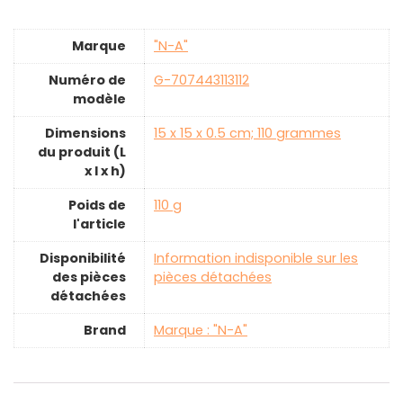
Marque
‎"N-A"
Numéro de
‎G-707443113112
modèle
Dimensions
‎15 x 15 x 0.5 cm; 110 grammes
du produit (L
x l x h)
Poids de
‎110 g
l'article
Disponibilité
‎Information indisponible sur les
des pièces
pièces détachées
détachées
Brand
Marque : "N-A"