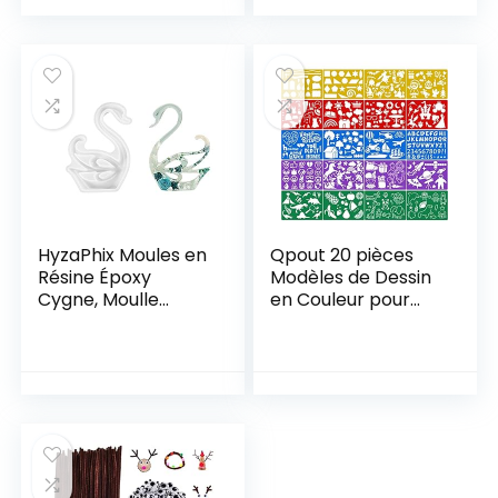
Plastique Pochoir à
de propriété
Dessin Réutilisable
foncière
Pochoir Printemps
personnalisé |
pour Meubles
Cadeaux espagnols
Fenêtre
|Madrid |Barcelone
Scrapbooking,
15x15cm
HyzaPhix Moules en
Qpout 20 pièces
Résine Époxy
Modèles de Dessin
Cygne, Moulle
en Couleur pour
Silicone Animaux,
Enfants, Plastique
Moulage pour
Pochoir de Peinture
Sculpture Cygne,
pour Enfants
Swan Resin Mold
Anniversaire
pour DIY
Halloween Noël
Fabrication Figurine
Dinosaure fête
Décorative,
Cadeau Fournitures
Décoration de La
Outil de Peinture