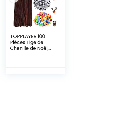
Maison (Middle)
préscolaire
TOPPLAYER 100
Pièces Tige de
Chenille de Noël,
150 Pièces Pom
Poms et 150 Pièces
Yeux Mobiles
Autocollants,
Ensemble Cure-
Pipe pour Noël
Artisanat Bricolage