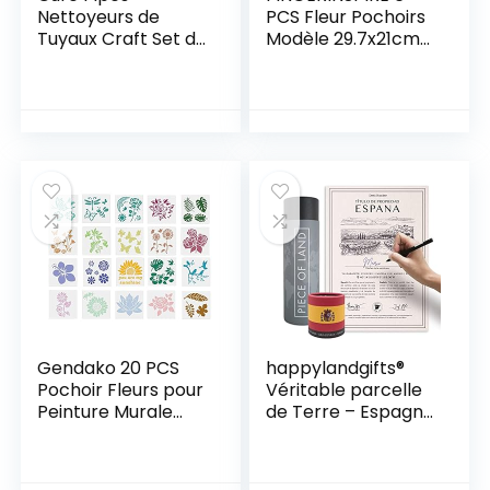
Nettoyeurs de
PCS Fleur Pochoirs
Tuyaux Craft Set de
Modèle 29.7x21cm
bricolage Tiges
en Plastique
Pompons
Oiseaux Dessin
multicolores
Peinture Pochoirs
Chenille pour DIY
Fleur Timbre,
Activités Manuelles
Papillon Chant
Auto-collants
Oiseau Motif
Wiggle Yeux
Pochoirs pour
Mobiles
Peinture
Autocollant Enfant
Gendako 20 PCS
happylandgifts®
Pochoir Fleurs pour
Véritable parcelle
Peinture Murale
de Terre – Espagne
Pochoir Oiseaux
| Cadeau Original
Volant Pochoir de
pour la Famille et
Peinture en
Les Amis | Certificat