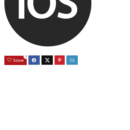
0
Save