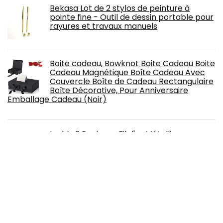
Bekasa Lot de 2 stylos de peinture à
pointe fine - Outil de dessin portable pour
rayures et travaux manuels
Boite cadeau, Bowknot Boite Cadeau Boite
Cadeau Magnétique Boîte Cadeau Avec
Couvercle Boîte de Cadeau Rectangulaire
Boîte Décorative, Pour Anniversaire
Emballage Cadeau (Noir)
Lushly 2 Rouleaux Fil d'or Métallique
Cordon 100m, Ficelle Dorée, Tressé 1mm, à
Broder en Polyester pour Papier Cadeau
Décoration Artisanat DIY (Or, Argent),
Argent, Or, (Lushyp096)
Boites Cadeaux Kraft Boite Papier Kraft
Bonbons d'Emballage Cadeau 30 Pcs
Petits Coffrets Cadeaux Carrés Pour Les