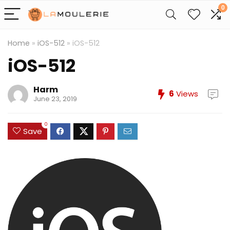
0
Home
»
iOS-512
»
iOS-512
iOS-512
Harm
6
Views
June 23, 2019
0
Save