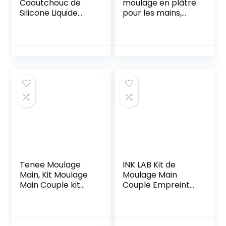
Caoutchouc de
moulage en plâtre
Silicone Liquide
pour les mains,
pour Moulage R
pour couples et
Pro 10 de Haute
activités de
qualité, 100% sûr,
vacances, pour
Non Toxique, avec
adultes, enfants,
catalyseur au
mariages, amis
Platine, Doux et
résistant (Rapport
de Mixtion 1:1) (1
kg)
Tenee Moulage
INK LAB Kit de
Main, Kit Moulage
Moulage Main
Main Couple kit
Couple Empreinte
Empreinte Mains,
3D Adultes Famille
Souvenir d’activité
Pieds et Mains
de Vacances,
avec Socle en Bois
Mariage, Cadeaux
Alginate Moulage