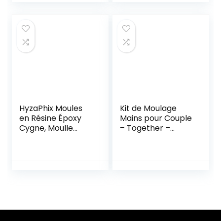
pour Couples – 3
et Platre pour
Couleurs (Noir, Or,
Sculpture d’art
Argent) et avec
Décoratif, Idee
Base et Support
Cadeau pour
pour Cartes
Amoureux Parents
Bébé
HyzaPhix Moules
Kit de Moulage
en Résine Époxy
Mains pour Couple
Cygne, Moulle
– Together –
Silicone Animaux,
Sculptures
Moulage pour
Artistiques. Idée
Sculpture Cygne,
Cadeau.
Swan Resin Mold
Emballage Cadeau
pour DIY
Complet
Fabrication
d’Accessoires,
Figurine
Alginate et Plâtre
Décorative,
Professionnels.
Décoration de La
Made in Italy.