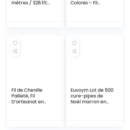
mètres / 328.1ft
Colonia – Fil
0.55mm / 0.02in
chenille
attache jouets
multicolore pour
fournitures
bricolage et
d’artisanat
décoration – Pour
jardinage produits
enfants et adultes
électroniques
Fil de Chenille
Euvoym Lot de 500
Pailleté, Fil
cure-pipes de
D’artisanat en
Noël marron en
Peluche Pliable,
chenille avec
250 pcs
pompons rouges
Multicolore pour
et yeux mobiles
les Travaux
pour Noël, loisirs