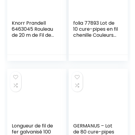
Knorr Prandell
folia 77893 Lot de
6463045 Rouleau
10 cure-pipes en fil
de 20 m de Fil de
chenille Couleurs
Laiton 0,4 mm de
bleues Diamètre 8
diamètre
mm Longueur 50
cm Idéal pour les
enfants pour
bricoler des
animaux, des
figurines et
d’autres formes
Longueur de fil de
GERMANUS – Lot
fer galvanisé 100
de 80 cure-pipes