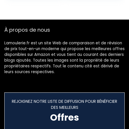
Manuels et les
créatifs,
Décorations, doux
fabrication de
et Pliable, Peut
rennes
être étiré ou plié
dans N’importe
À propos de nous
Quelle Forme
Lamoulerie.fr est un site Web de comparaison et de révision
de prix tout-en-un moderne qui propose les meilleures offres
disponibles sur Amazon et vous tient au courant des derniers
blogs ajoutés. Toutes les images sont la propriété de leurs
propriétaires respectifs. Tout le contenu cité est dérivé de
leurs sources respectives.
REJOIGNEZ NOTRE LISTE DE DIFFUSION POUR BÉNÉFICIER
DES MEILLEURS
Offres