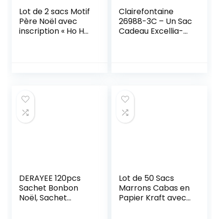
Lot de 2 sacs Motif
Clairefontaine
Père Noël avec
26988-3C – Un Sac
inscription « Ho Ho
Cadeau Excellia-
Ho » 50 x 72 cm
Format Moyen –
21,5×10,2×25,3cm –
210g – Motif : Pois
Multicolors Sur
Kraft- Emballage
Cadeau, Idéal pour
: Livre, Jeu, Petits
cadeaux
DERAYEE 120pcs
Lot de 50 Sacs
Sachet Bonbon
Marrons Cabas en
Noël, Sachet
Papier Kraft avec
Plastique
Poignées Plates –
Transparent avec
21x11x25 cm – Sac