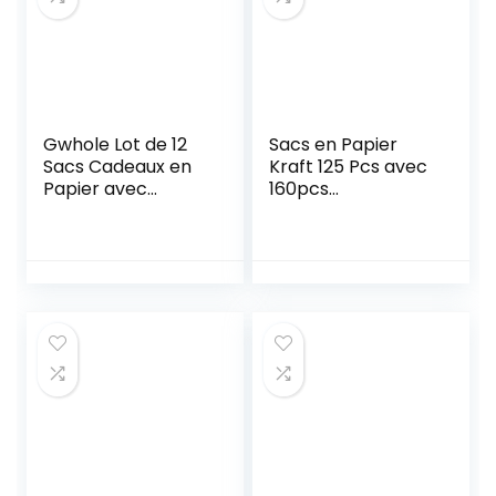
Gwhole Lot de 12
Sacs en Papier
Sacs Cadeaux en
Kraft 125 Pcs avec
Papier avec
160pcs
Poignée Pochettes
Autocollants
de Noël – 26cm x
Sachets à
21cm x 10cm
Bonbons en Papier
Emballage de Sac
en Papier pour
Dessert Biscuits
Chocolat
Pochette en
Papier
d’Alimentaire pour
Noël Mariage