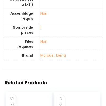
x l x h)
Assemblage
‎Non
requis
Nombre de
‎1
pièces
Piles
‎Non
requises
Brand
Marque : Idena
Related Products