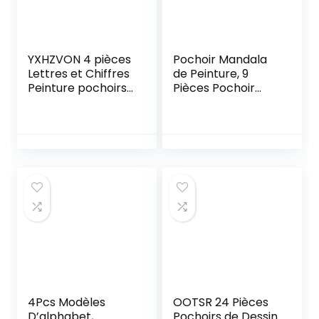
YXHZVON 4 pièces
Pochoir Mandala
Lettres et Chiffres
de Peinture, 9
Peinture pochoirs,
Pièces Pochoir
Alphabet en
Mandala,
Plastique Dessin
Réutilisables
Dessin pochoirs
Pochoirs de
Ensemble pour
Mandala, Plastique
Bricolage
DIY Modèle Dessin,
Scrapbooking
pour
Peinture Artisanat
Scrapbooking
Journal Photo
Dessin Tracing DIY
Meubles Mur
Plancher Décor
4Pcs Modèles
OOTSR 24 Pièces
D’alphabet,
Pochoirs de Dessin