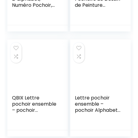
Numéro Pochoir,
de Peinture
Pochoir Lettre,
Meuble, 15x15cm
Pochoirs Alphabet,
Pochoirs de
Ensemble de
Peinture
Pochoirs de
Géométriques
Lettrage, 4
Réutilisables
Couleurs y 4 Tailles
Plastique, Modèle
Ensemble de
de Pochoir pour
Pochoirs de
DIY Scrapbooking
Lettrage pour
Bois Meubles Mur
Enfants, Adultes
Maison Décor
QBIX Lettre
Lettre pochoir
pochoir ensemble
ensemble –
– pochoir
pochoir Alphabet
alphabet – police
– police de
de pochoir
pochoir majuscule,
majuscule, lettres
lettres hauteur 5
hauteur 7,2 cm –
cm – pochoir