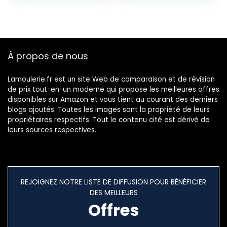
pochoir bricolage
bricolage convivial
convivial
réutilisable pour la
réutilisable pour la
peinture,
peinture,
l’artisanat, le mur,
l’artisanat, le mur,
les meubles
À propos de nous
les meubles
Lamoulerie.fr est un site Web de comparaison et de révision
de prix tout-en-un moderne qui propose les meilleures offres
disponibles sur Amazon et vous tient au courant des derniers
blogs ajoutés. Toutes les images sont la propriété de leurs
propriétaires respectifs. Tout le contenu cité est dérivé de
leurs sources respectives.
REJOIGNEZ NOTRE LISTE DE DIFFUSION POUR BÉNÉFICIER
DES MEILLEURS
Offres