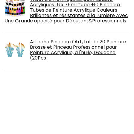
Acryliques 16 x 75ml Tube +10 Pinceaux
Tubes de Peinture Acrylique Couleurs
Brillantes et résistantes à la Lumière Avec
Une Grande opacité pour Débutant&Professionnels
Artecho Pinceau d’Art, Lot de 20 Peinture
Brosse et Pinceau Professionnel pour
Peinture Acrylique, à l'huile, Gouache.
(20Pcs
PIQIUQIU Cure-Pipe 150 pièces de Fil
Chenille 6 mm * 30 cm en Peluche Flexible
pour Enfants pour l'artisanat et la
décoration (Couleur aléatoire)
ARTIFY Set di pennelli da 24 pezzi, Serie
Expert, Set di pennelli sintetici migliorati
Con rullo di Tela e spatola per Tempera
acquarello ad Olio acrilico (betulla)